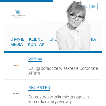
PL
EN
O MNIE
KLIENCI
OFERTA
WYDARZENIA
MEDIA
KONTAKT
Wifama
Usługi doradcze w zakresie Corporate
Affairs
ZKLASTER
Doradztwo w zakresie zarządzania
komunikacją kryzysową